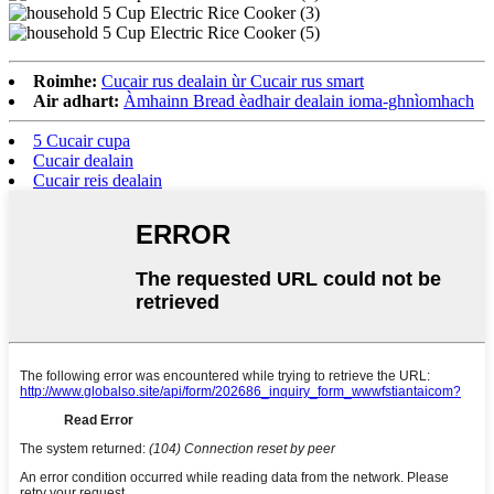
Roimhe:
Cucair rus dealain ùr Cucair rus smart
Air adhart:
Àmhainn Bread èadhair dealain ioma-ghnìomhach
5 Cucair cupa
Cucair dealain
Cucair reis dealain