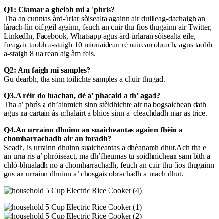
Q1: Ciamar a gheibh mi a 'phrìs?
Tha an cunntas àrd-ùrlar sòisealta againn air duilleag-dachaigh an
làrach-lìn oifigeil againn, feuch an cuir thu fios thugainn air Twitter,
LinkedIn, Facebook, Whatsapp agus àrd-ùrlaran sòisealta eile,
freagair taobh a-staigh 10 mionaidean rè uairean obrach, agus taobh
a-staigh 8 uairean aig àm fois.
Q2: Am faigh mi samples?
Gu dearbh, tha sinn toilichte samples a chuir thugad.
Q3.A rèir do luachan, dè a’ phacaid a th’ agad?
Tha a’ phrìs a dh’ainmich sinn stèidhichte air na bogsaichean dath
agus na cartain às-mhalairt a bhios sinn a’ cleachdadh mar as trice.
Q4.An urrainn dhuinn an suaicheantas againn fhèin a
chomharrachadh air an toradh?
Seadh, is urrainn dhuinn suaicheantas a dhèanamh dhut.Ach tha e
an urra ris a’ phròiseact, ma dh’fheumas tu soidhnichean sam bith a
chlò-bhualadh no a chomharrachadh, feuch an cuir thu fios thugainn
gus an urrainn dhuinn a’ chosgais obrachadh a-mach dhut.