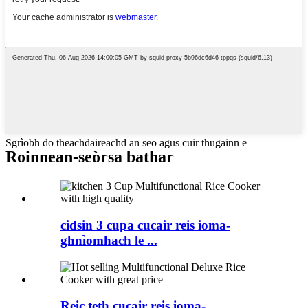
Sgrìobh do theachdaireachd an seo agus cuir thugainn e
Roinnean-seòrsa bathar
cidsin 3 cupa cucair reis ioma-
ghnìomhach le ...
Reic teth cucair reis ioma-