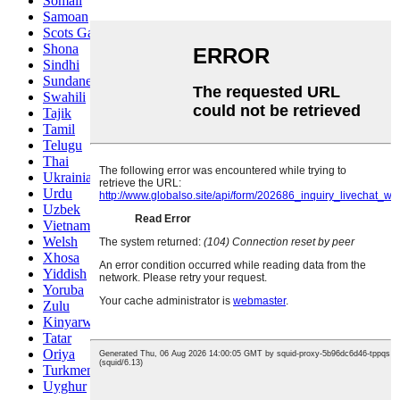
Somali
Samoan
Scots Gaelic
Shona
Sindhi
Sundanese
Swahili
Tajik
Tamil
Telugu
Thai
Ukrainian
Urdu
Uzbek
Vietnamese
Welsh
Xhosa
Yiddish
Yoruba
Zulu
Kinyarwanda
Tatar
Oriya
Turkmen
Uyghur