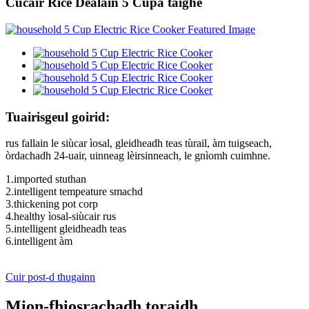
Cucair Rice Dealain 5 Cupa taighe
Tuairisgeul goirid:
rus fallain le siùcar ìosal, gleidheadh ​​​​teas tùrail, àm tuigseach,
òrdachadh 24-uair, uinneag lèirsinneach, le gnìomh cuimhne.
1.imported stuthan
2.intelligent tempeature smachd
3.thickening pot corp
4.healthy ìosal-siùcair rus
5.intelligent gleidheadh ​​​​teas
6.intelligent àm
Cuir post-d thugainn
Mion-fhiosrachadh toraidh