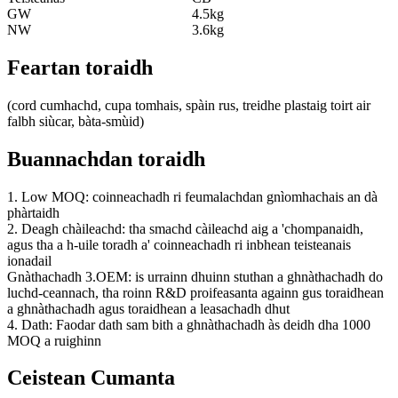
GW
4.5kg
NW
3.6kg
Feartan toraidh
(cord cumhachd, cupa tomhais, spàin rus, treidhe plastaig toirt air
falbh siùcar, bàta-smùid)
Buannachdan toraidh
1. Low MOQ: coinneachadh ri feumalachdan gnìomhachais an dà
phàrtaidh
2. Deagh chàileachd: tha smachd càileachd aig a 'chompanaidh,
agus tha a h-uile toradh a' coinneachadh ri inbhean teisteanais
ionadail
Gnàthachadh 3.OEM: is urrainn dhuinn stuthan a ghnàthachadh do
luchd-ceannach, tha roinn R&D proifeasanta againn gus toraidhean
a ghnàthachadh agus toraidhean a leasachadh dhut
4. Dath: Faodar dath sam bith a ghnàthachadh às deidh dha 1000
MOQ a ruighinn
Ceistean Cumanta