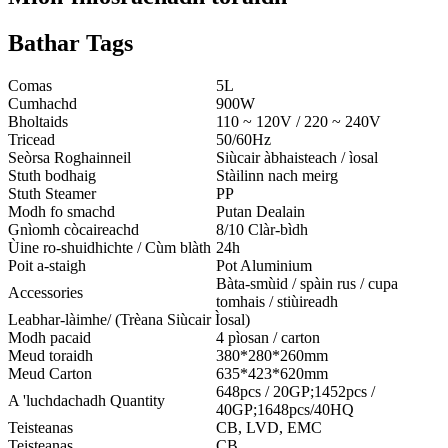
Bathar Tags
Comas
5L
Cumhachd
900W
Bholtaids
110 ~ 120V / 220 ~ 240V
Tricead
50/60Hz
Seòrsa Roghainneil
Siùcair àbhaisteach / ìosal
Stuth bodhaig
Stàilinn nach meirg
Stuth Steamer
PP
Modh fo smachd
Putan Dealain
Gnìomh còcaireachd
8/10 Clàr-bìdh
Ùine ro-shuidhichte / Cùm blàth
24h
Poit a-staigh
Pot Aluminium
Bàta-smùid / spàin rus / cupa
Accessories
tomhais / stiùireadh
Leabhar-làimhe/ (Trèana Siùcair Ìosal)
Modh pacaid
4 pìosan / carton
Meud toraidh
380*280*260mm
Meud Carton
635*423*620mm
648pcs / 20GP;1452pcs /
A 'luchdachadh Quantity
40GP;1648pcs/40HQ
Teisteanas
CB, LVD, EMC
Teisteanas
CB