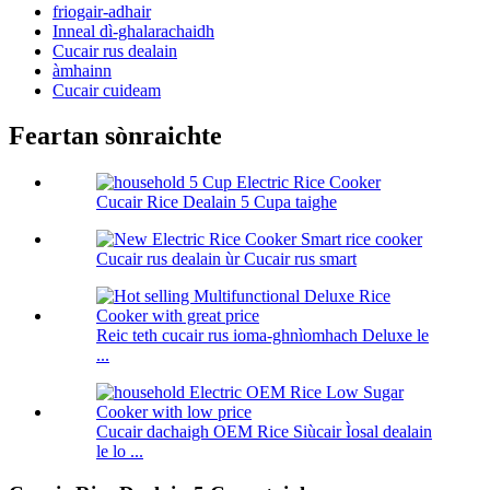
friogair-adhair
Inneal dì-ghalarachaidh
Cucair rus dealain
àmhainn
Cucair cuideam
Feartan sònraichte
Cucair Rice Dealain 5 Cupa taighe
Cucair rus dealain ùr Cucair rus smart
Reic teth cucair rus ioma-ghnìomhach Deluxe le
...
Cucair dachaigh OEM Rice Siùcair Ìosal dealain
le lo ...