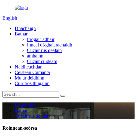
English
Dhachaigh
Bathar
friogair-adhair
Inneal dì-ghalarachaidh
Cucair rus dealain
àmhainn
Cucair cuideam
Naidheachdan
Ceistean Cumanta
Mu ar deidhinn
Cuir fios thugainn
Dhachaigh
Bathar
Cucair rus dealain
Roinnean-seòrsa