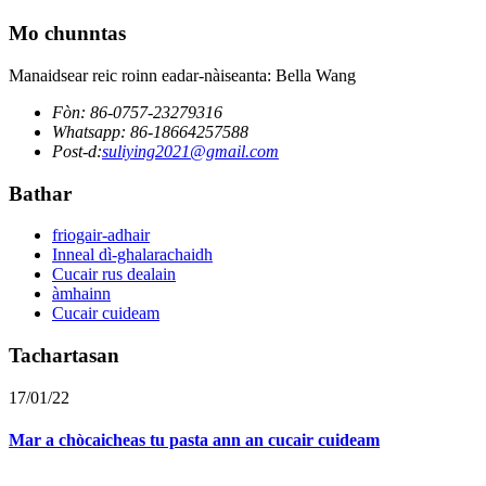
Mo chunntas
Manaidsear reic roinn eadar-nàiseanta: Bella Wang
Fòn: 86-0757-23279316
Whatsapp: 86-18664257588
Post-d:
suliying2021@gmail.com
Bathar
friogair-adhair
Inneal dì-ghalarachaidh
Cucair rus dealain
àmhainn
Cucair cuideam
Tachartasan
17/01/22
Mar a chòcaicheas tu pasta ann an cucair cuideam
......