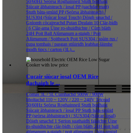
50/60Hz Seòrsa Roghainneil Stuth bodhaig
Siùcair àbhaisteach / ìosal PP (uachdar matt)
Stuth bàta-smùid PP (Seòrsa àbhaisteach) /
SUS304 (Siùcar Ìosal Touch) Dòigh smachd /
Gnìomh còcaireachd Putan Dealain 10 Clàr-bìdh
/ 6 Clàr-ama Ùine ro-shuidhichte / Cùm blàth
24H Poit Ball Alùmanum a-staigh / Poit
Alùmanum / Soitheach Poit SUS304 / spàin rus /
cupa tomhais / pasgan stiùiridh leabhar-làimhe
modh 6pcs / carton (3L)...
Cucair siùcar ìosal OEM Rice
dachaigh le ...
Comas 3L / 5L Cumhachd 500W / 900W
bholtachd 110 ~ 120V / 220 ~ 240V Tricead
50/60Hz Seòrsa Roghainneil Stuth bodhaig
Siùcair àbhaisteach / ìosal PP Stuth bàta-smùid
PP (seòrsa àbhaisteach) / SUS304 (Siùcar Ìosal)
Dòigh smachd 1 Sgrion suathaidh falaichte Ùine
ro-shuidhichte clàr-bìdh / cùm blàth 24H poit ball
alùmanum a-staigh / poit alùmanum / bàta-smùid