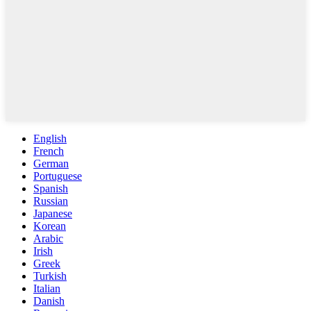
English
French
German
Portuguese
Spanish
Russian
Japanese
Korean
Arabic
Irish
Greek
Turkish
Italian
Danish