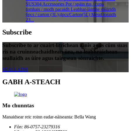
SUS304 Accessories Pot / spàin rus / cupa
tomhais / modh pacaidh Leabhar-làimhe stiùiridh
6pcs / carton (3L);4pcs/Carton(5L) Meud toraidh
23...
Subscribe
Subscribe to ar cuairt-litrichean a-nis agus cùm suas
ris na cruinneachaidhean ùra, na leabhraichean
seallaidh as ùire agus tairgsean sònraichte.
SEALLADH
GABH A-STEACH
Mo chunntas
Manaidsear reic roinn eadar-nàiseanta: Bella Wang
Fòn: 86-0757-23279316