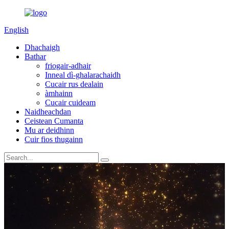
English
Dhachaigh
Bathar
friogair-adhair
Inneal dì-ghalarachaidh
Cucair rus dealain
àmhainn
Cucair cuideam
Naidheachdan
Ceistean Cumanta
Mu ar deidhinn
Cuir fios thugainn