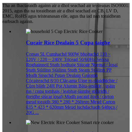
Tha an fhactaraidh againn air a dhol seachad air teisteanas ISO9001:
2015, agus tha na toraidhean air a dhol seachad air CB, LV D,
EMC, RoHS agus teisteanasan eile, agus tha iad nan toraidhean
earbsach againn.
Cucair Rice Dealain 5 Cupa taighe
Comas 5L Cumhachd 900W bholtachd 110 ~
120V / 220 ~ 240V Tricead 50/60Hz Seòrsa
Roghainneil Stuth bodhaig Siùcair Normal / Ìosal
Stuth Stàilinn Stàilinn Stuth Steam Stàilinn PP
Modh Smachd Putan Dealain Gnìomh
Còcaireachd 8/10 Clàr-ama Ùine ro-shuidhichte /
Cùm blàth 24H Pot Alumin Bàta-smùide / spàin
rus / cupa tomhais / leabhar-làimhe stiùiridh /
(treidhe siùcar ìosal) Modh pacaid 4pcs / carton
meud toraidh 380 * 280 * 260mm Meud Carton
635 * 423 * 620mm Meud luchdachadh 648pcs /
20G ...