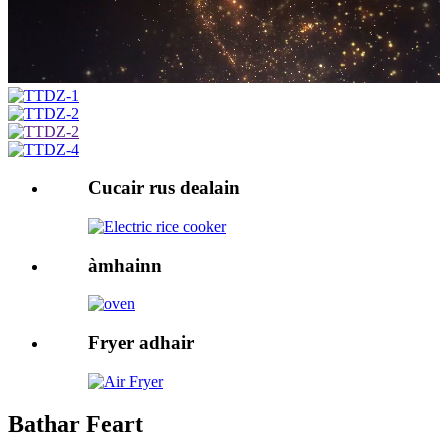
Cucair rus dealain
àmhainn
Fryer adhair
Bathar Feart