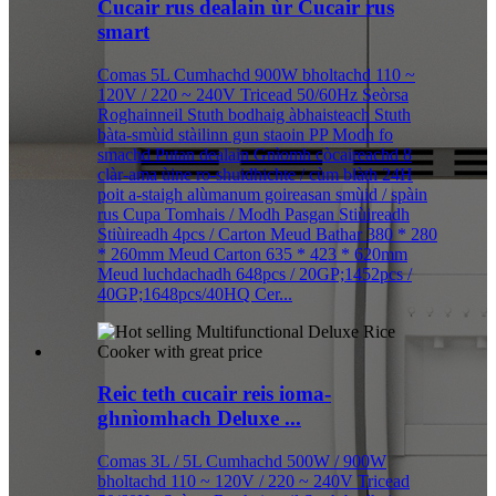
Cucair rus dealain ùr Cucair rus
smart
Comas 5L Cumhachd 900W bholtachd 110 ~
120V / 220 ~ 240V Tricead 50/60Hz Seòrsa
Roghainneil Stuth bodhaig àbhaisteach Stuth
bàta-smùid stàilinn gun staoin PP Modh fo
smachd Putan dealain Gnìomh còcaireachd 8
clàr-ama ùine ro-shuidhichte / cùm blàth 24H
poit a-staigh alùmanum goireasan smùid / spàin
rus Cupa Tomhais / Modh Pasgan Stiùireadh
Stiùireadh 4pcs / Carton Meud Bathar 380 * 280
* 260mm Meud Carton 635 * 423 * 620mm
Meud luchdachadh 648pcs / 20GP;1452pcs /
40GP;1648pcs/40HQ Cer...
Reic teth cucair reis ioma-
ghnìomhach Deluxe ...
Comas 3L / 5L Cumhachd 500W / 900W
bholtachd 110 ~ 120V / 220 ~ 240V Tricead