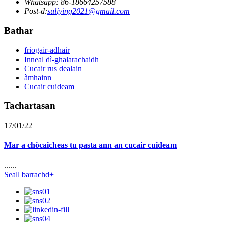
Whatsapp: 86-18664257588
Post-d:
suliying2021@gmail.com
Bathar
friogair-adhair
Inneal dì-ghalarachaidh
Cucair rus dealain
àmhainn
Cucair cuideam
Tachartasan
17/01/22
Mar a chòcaicheas tu pasta ann an cucair cuideam
......
Seall barrachd+